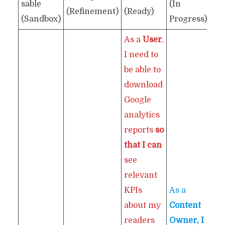
sable
(In
(Refinement)
(Ready)
(Sandbox)
Progress)
As a
User
,
I need to
be able to
download
Google
analytics
reports
so
that I can
see
relevant
KPIs
As a
about my
Content
readers
Owner, I