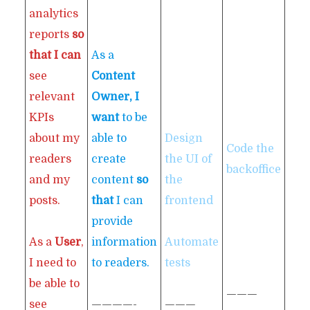
analytics
reports
so
that I can
As a
see
Content
relevant
Owner, I
KPIs
want
to be
about my
able to
Design
Code the
Cod
readers
create
the UI of
backoffice
fro
and my
content
so
the
posts.
that
I can
frontend
provide
As a
User
,
information
Automate
I need to
to readers.
tests
be able to
———
——
see
————-
———