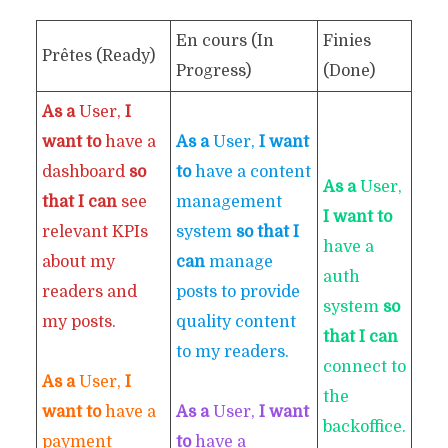
En cours (In
Finies
Prêtes (Ready)
Progress)
(Done)
As a
User,
I
want to
have a
As a
User,
I want
dashboard
so
to
have a content
As a
User,
that I can
see
management
I want to
relevant KPIs
system
so that I
have a
about my
can
manage
auth
readers and
posts to provide
system
so
my posts.
quality content
that I can
to my readers.
connect to
As a
User,
I
the
want to
have a
As a
User,
I want
backoffice.
payment
to
have a