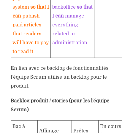
system
so that I
backoffice
so that
can
publish
I can
manage
paid articles
everything
that readers
related to
will have to pay
administration.
to read it
En lien avec ce backlog de fonctionnalités,
l’équipe Scrum utilise un backlog pour le
produit.
Backlog produit / stories (pour les l’équipe
Scrum)
Bac à
En cours
Affinage
Prêtes