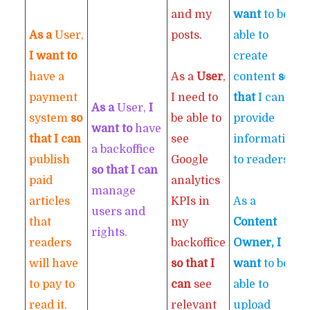
and my
want
to be
As a
User,
posts.
able to
I want to
create
have a
As a
User
,
content
so
payment
I need to
that
I can
As a
User,
I
system
so
be able to
provide
want to
have
that I can
see
information
a backoffice
publish
Google
to readers.
so that I can
paid
analytics
manage
articles
KPIs in
As a
users and
that
my
Content
rights.
readers
backoffice
Owner, I
will have
so that I
want
to be
to pay to
can
see
able to
read it.
relevant
upload