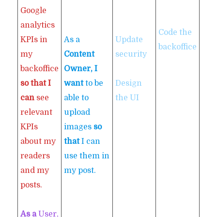
Google
analytics
Code the
Con
KPIs in
As a
Update
backoffice
a c
my
Content
security
obj
backoffice
Owner, I
sto
so that I
want
to be
Design
can
see
able to
the UI
relevant
upload
KPIs
images
so
about my
that
I can
readers
use them in
and my
my post.
posts.
As a
User,