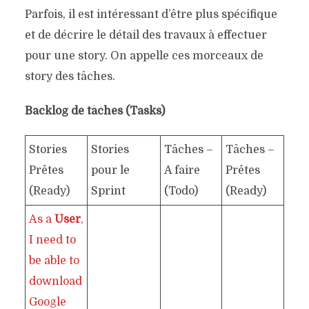
Parfois, il est intéressant d’être plus spécifique
et de décrire le détail des travaux à effectuer
pour une story. On appelle ces morceaux de
story des tâches.
Backlog de tâches (Tasks)
Stories
Stories
Tâches –
Tâches –
Tâc
Prêtes
pour le
A faire
Prêtes
Fin
(Ready)
Sprint
(Todo)
(Ready)
(Do
As a
User
,
I need to
be able to
download
Google