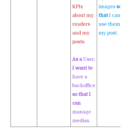
KPIs
images
so
about my
that
I can
readers
use them in
and my
my post.
posts.
As a
User,
I want to
have a
backoffice
so that I
can
manage
medias.