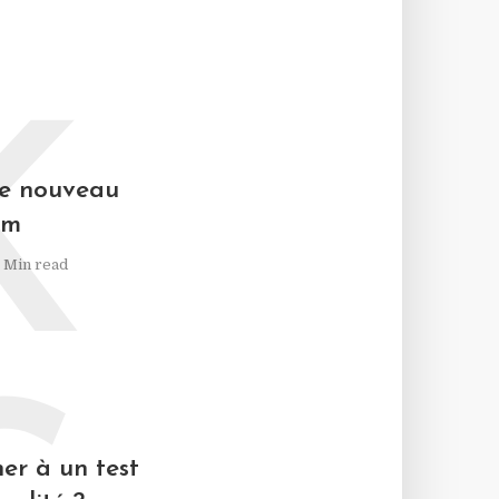
K
le nouveau
um
1 Min read
er à un test