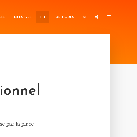
CES
LIFESTYLE
RH
POLITIQUES
AI
ionnel
e par la place