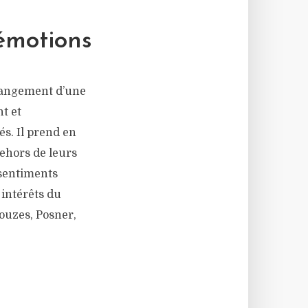
émotions
hangement d’une
t et
és. Il prend en
dehors de leurs
 sentiments
 intérêts du
Kouzes, Posner,