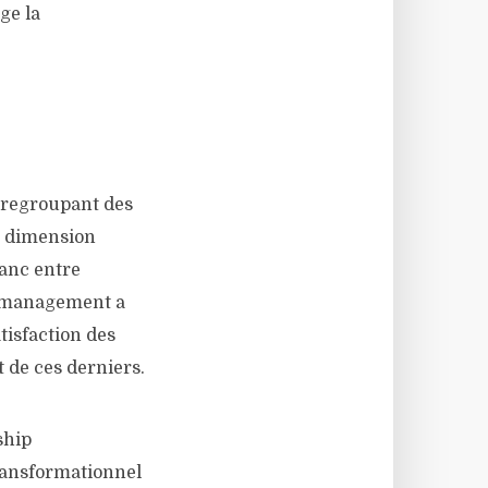
ge la
regroupant des
la dimension
ranc entre
de management a
tisfaction des
 de ces derniers.
ship
transformationnel