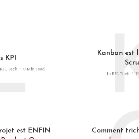
L
Kanban est 
s KPI
Scr
RH
,
Tech
8 Min read
In
RH
,
Tech
1
rojet est ENFIN
Comment trich