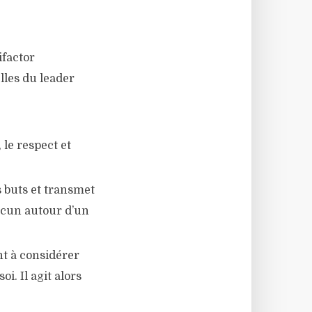
ifactor
lles du leader
 le respect et
s buts et transmet
hacun autour d’un
nt à considérer
. Il agit alors