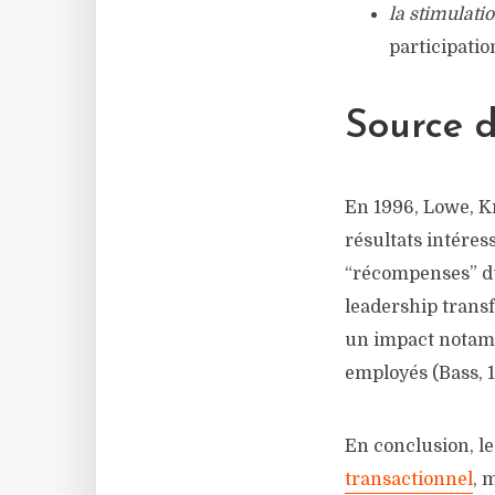
la stimulatio
participation
Source d
En 1996, Lowe, K
résultats intéres
“récompenses” du
leadership transf
un impact notamme
employés (Bass, 1
En conclusion, l
transactionnel
, 