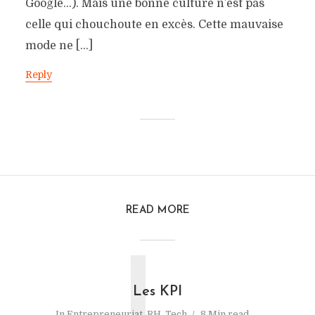
Google…). Mais une bonne culture n’est pas
celle qui chouchoute en excès. Cette mauvaise
mode ne […]
Reply
READ MORE
Les KPI
In
Entrepreneuriat
,
RH
,
Tech
8 Min read