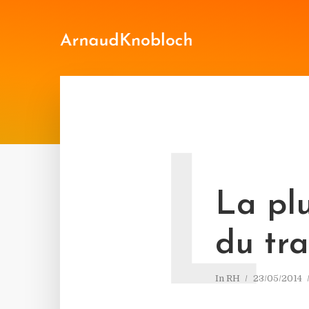
L
La pl
du tra
In
RH
23/05/2014