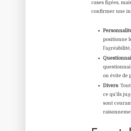
cases figées, mai
confirmer une in
Personnalit
positionne l
l’agréabilit
Questionna
questionnair
on évite de 
Divers
: Tou
ce qu’ils ju
sont couramm
raisonnement