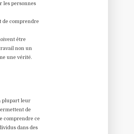
er les personnes
est de comprendre
doivent être
travail non un
e une vérité.
a plupart leur
 permettent de
 de comprendre ce
ndividus dans des