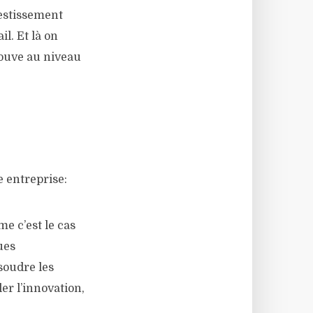
vestissement
l. Et là on
rouve au niveau
 entreprise:
me c’est le cas
ues
soudre les
ler l’innovation,