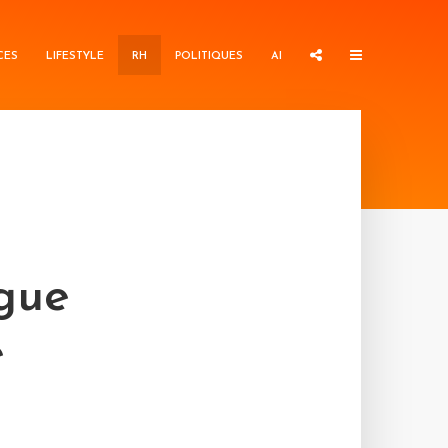
CES
LIFESTYLE
RH
POLITIQUES
AI
gue
e