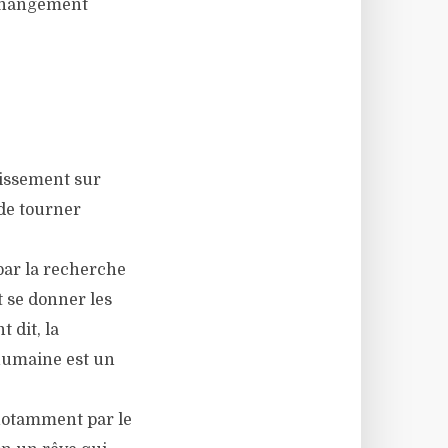
 changement
tissement sur
 de tourner
par la recherche
t se donner les
 dit, la
 humaine est un
 notamment par le