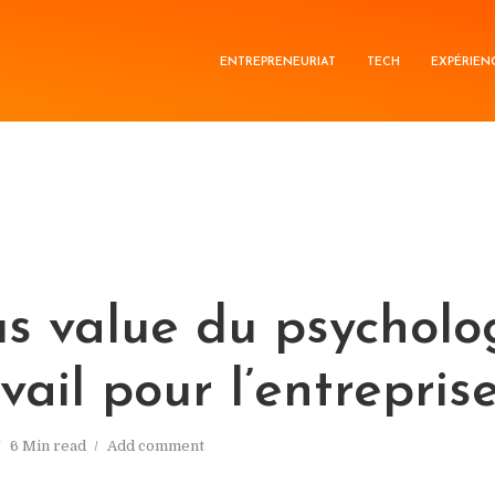
ENTREPRENEURIAT
TECH
EXPÉRIEN
us value du psycholo
vail pour l’entrepris
6 Min read
Add comment