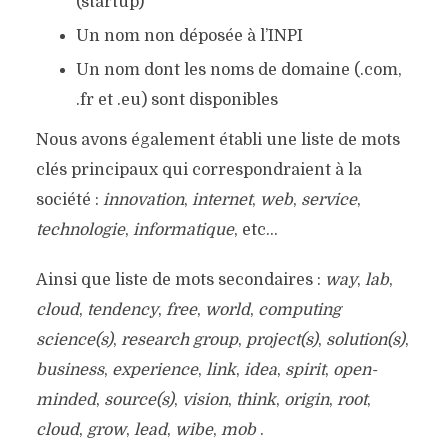
(startup)
Un nom non déposée à l’INPI
Un nom dont les noms de domaine (.com,
.fr et .eu) sont disponibles
Nous avons également établi une liste de mots
clés principaux qui correspondraient à la
société :
innovation
,
internet
,
web
,
service
,
technologie
,
informatique
, etc…
Ainsi que liste de mots secondaires :
way
,
lab
,
cloud
,
tendency
,
free
,
world
,
computing
science(s)
,
research group
,
project(s)
,
solution(s)
,
business
,
experience
,
link
,
idea
,
spirit
,
open-
minded
,
source(s)
,
vision
,
think
,
origin
,
root
,
cloud
,
grow
,
lead
,
wibe
,
mob
.