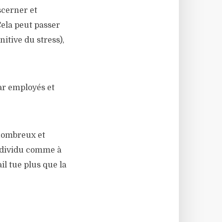
scerner et
Cela peut passer
itive du stress),
car employés et
 nombreux et
individu comme à
il tue plus que la