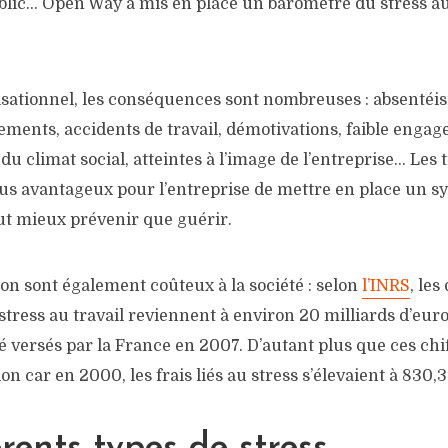
blic… Open Way a mis en place un baromètre du stress au tr
sationnel, les conséquences sont nombreuses : absentéis
ments, accidents de travail, démotivations, faible engag
u climat social, atteintes à l’image de l’entreprise… Les
lus avantageux pour l’entreprise de mettre en place un s
aut mieux prévenir que guérir.
ion sont également coûteux à la société : selon
l’INRS
, le
 stress au travail reviennent à environ 20 milliards d’euro
té versés par la France en 2007. D’autant plus que ces chi
n car en 2000, les frais liés au stress s’élevaient à 830,3