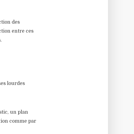
ction des
ction entre ces
.
ses lourdes
stic, un plan
isation comme par