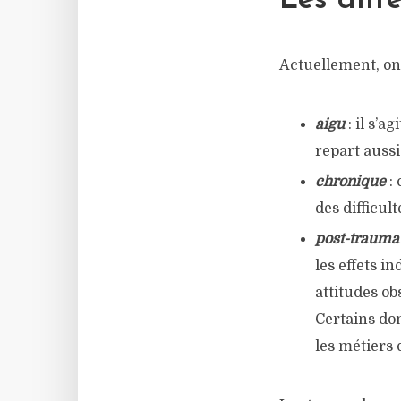
Les diff
Actuellement, on
aigu
: il s’
repart aussi 
chronique
:
des difficul
post-trauma
les effets i
attitudes ob
Certains do
les métiers 