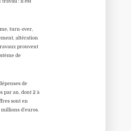
avail : il est
me, turn-over,
ement, altération
 travaux prouvent
ystème de
s dépenses de
s par an, dont 2 à
ffres sont en
 millions d’euros.