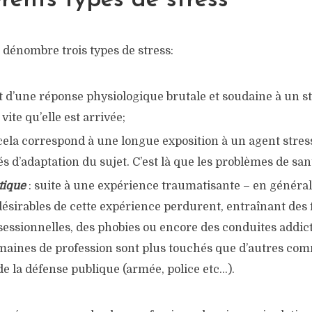
érents types de stress
 dénombre trois types de stress:
agit d’une réponse physiologique brutale et soudaine à un s
vite qu’elle est arrivée;
 cela correspond à une longue exposition à un agent stres
tés d’adaptation du sujet. C’est là que les problèmes de sant
tique
: suite à une expérience traumatisante – en général 
ndésirables de cette expérience perdurent, entraînant des 
sessionnelles, des phobies ou encore des conduites addict
maines de profession sont plus touchés que d’autres co
de la défense publique (armée, police etc…).