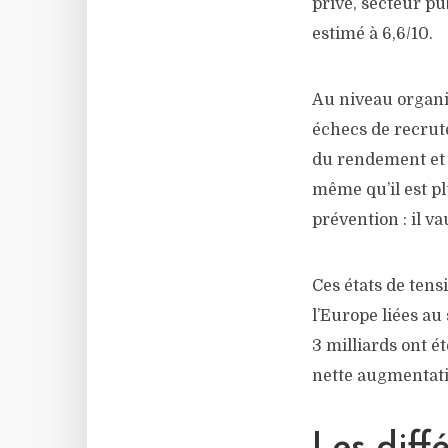
privé, secteur pu
estimé à 6,6/10.
Au niveau organi
échecs de recrute
du rendement et d
même qu’il est p
prévention : il v
Ces états de tens
l’Europe liées au
3 milliards ont é
nette augmentatio