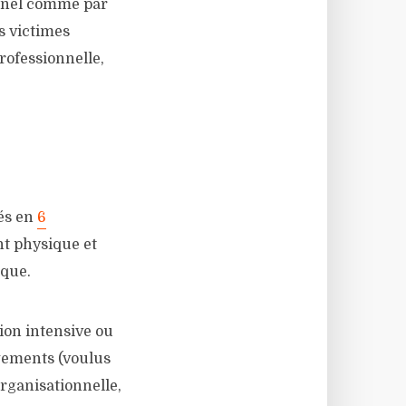
onnel comme par
es victimes
rofessionnelle,
pés en
6
ent physique et
ique.
tion intensive ou
angements (voulus
rganisationnelle,