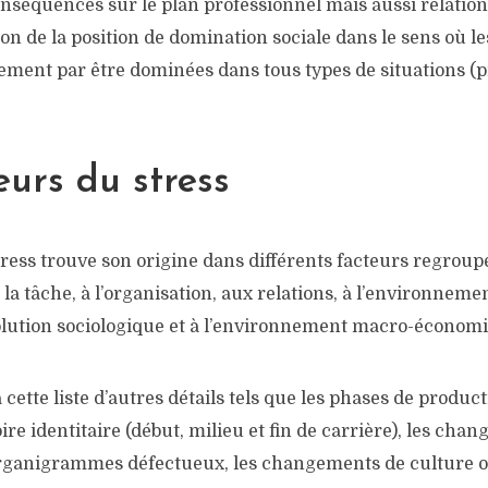
conséquences sur le plan professionnel mais aussi relati
ion de la position de domination sociale dans le sens où l
ement par être dominées dans tous types de situations (p
eurs du stress
stress trouve son origine dans différents facteurs regrou
 la tâche, à l’organisation, aux relations, à l’environnem
volution sociologique et à l’environnement macro-économ
 cette liste d’autres détails tels que les phases de produc
oire identitaire (début, milieu et fin de carrière), les ch
s organigrammes défectueux, les changements de culture o