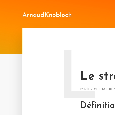
L
Le str
In
RH
28/01/2013
Définiti