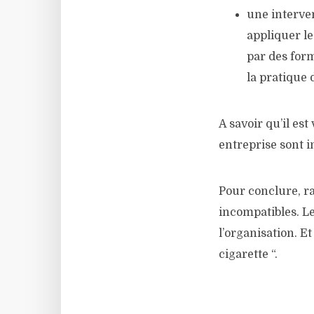
une interve
appliquer le
par des form
la pratique 
A savoir qu’il es
entreprise sont i
Pour conclure, ra
incompatibles. L
l’organisation. E
cigarette “.