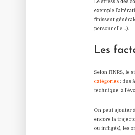
Le stress a des 
exemple l’altérat
finissent général
personnelle…).
Les fact
Selon l’INRS, le 
catégories
: dus à
technique, à l’é
On peut ajouter à
encore la traject
ou infligés), le