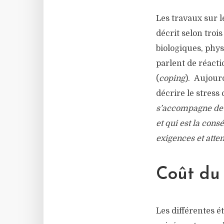
Les travaux sur l
décrit selon troi
biologiques, phy
parlent de réacti
(
coping
). Aujour
décrire le stress
s’accompagne de 
et qui est la con
exigences et atten
Coût du 
Les différentes é