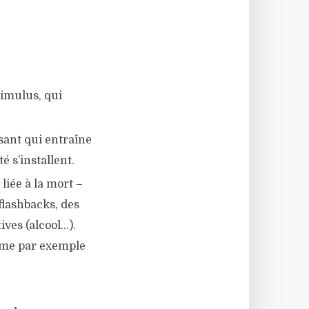
timulus, qui
sant qui entraîne
é s’installent.
liée à la mort –
flashbacks, des
ives (alcool…).
mme par exemple