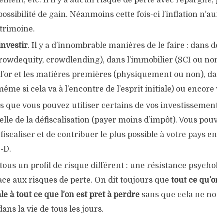
ment, etc. Il n’y a aucun risque de perte avec l’épargne,
ossibilité de gain. Néanmoins cette fois-ci l’inflation n’
trimoine.
investir
. Il y a d’innombrable manières de le faire : dans 
crowdequity, crowdlending), dans l’immobilier (SCI ou no
 l’or et les matières premières (physiquement ou non), da
me si cela va à l’encontre de l’esprit initiale) ou encore v
s que vous pouvez utiliser certains de vos investissement
elle de la défiscalisation (payer moins d’impôt). Vous pou
fiscaliser et de contribuer le plus possible à votre pays e
-D.
ous un profil de risque différent : une résistance psycho
ace aux risques de perte. On dit toujours que
tout ce qu’o
le à tout ce que l’on est prêt à perdre
sans que cela ne n
ans la vie de tous les jours.