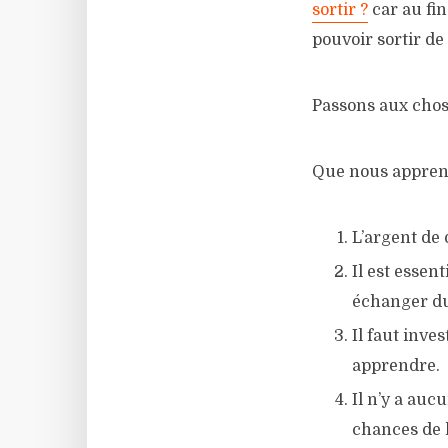
sortir ?
car au fina
pouvoir sortir de
Passons aux chos
Que nous apprenn
L’argent de 
Il est essent
échanger du 
Il faut inve
apprendre.
Il n’y a auc
chances de l