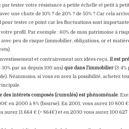
r tester votre résistance à petite échelle et petit à pet
avec une chute de 10% ? de 20% ? de 50% ? Car cela arrive
 pour tester ce point car les fluctuations sont importante
otre profil. Par exemple : 60% de mon patrimoine à risqu
 avec peu de risque (immobilier, obligations, or et matiè
rets).
investissement et contrairement aux idées reçu,
il est pr
-10% par an depuis 100 ans)
que dans l’immobilier
(3-4% 
e). Néanmoins, si vous en avez la possibilité, achetez t
incipale.
e des intérêts composés (cumulés) est phénoménale
. Ex
00€ en 2000 à 8% (bourse). En 2001, vous aurez 10 800 €
s aurez 11 664 € (+ 864€) et en 2030 vous aurez 100 627 