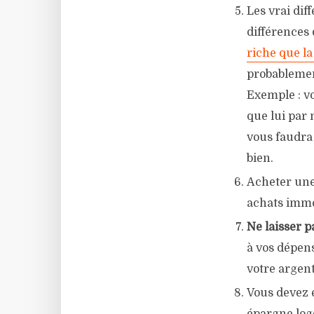
Les vrai dif
différences 
riche que l
probablement
Exemple : vo
que lui par 
vous faudra
bien.
Acheter une
achats immob
Ne laisser p
à vos dépens
votre argent,
Vous devez é