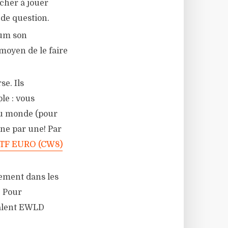
rcher à jouer
 de question.
um son
 moyen de le faire
se. Ils
le : vous
du monde (pour
une par une! Par
TF EURO (CW8)
ssement dans les
. Pour
alent EWLD