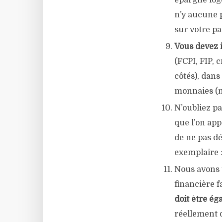
épargne loge
n’y aucune p
sur votre pa
Vous devez 
(FCPI, FIP, 
côtés), dans
monnaies (mê
N’oubliez pa
que l’on app
de ne pas dé
exemplaire :
Nous avons t
financière f
doit être éga
réellement d