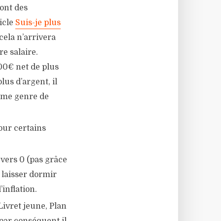
sont des
ticle
Suis-je plus
cela n’arrivera
e salaire.
00€ net de plus
us d’argent, il
même genre de
our certains
 vers 0 (pas grâce
s laisser dormir
’inflation.
 Livret jeune, Plan