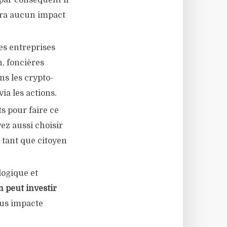
 par conséquent il
aura aucun impact
des entreprises
n, foncières
ns les crypto-
ia les actions.
s pour faire ce
vez aussi choisir
n tant que citoyen
logique et
n peut investir
ous impacte