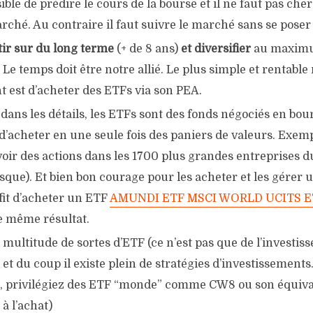
sible de prédire le cours de la bourse et il ne faut pas che
rché. Au contraire il faut suivre le marché sans se poser
tir sur du long terme
(+ de 8 ans)
et diversifier
au maxim
. Le temps doit être notre allié. Le plus simple et rentable
t est d’acheter des ETFs via son PEA.
dans les détails, les ETFs sont des fonds négociés en bour
’acheter en une seule fois des paniers de valeurs. Exemp
voir des actions dans les 1700 plus grandes entreprises 
isque). Et bien bon courage pour les acheter et les gérer 
ffit d’acheter un ETF
AMUNDI ETF MSCI WORLD UCITS E
e même résultat.
e multitude de sortes d’ETF (ce n’est pas que de l’investi
 et du coup il existe plein de stratégies d’investissements
 privilégiez des ETF “monde” comme CW8 ou son équiv
à l’achat)