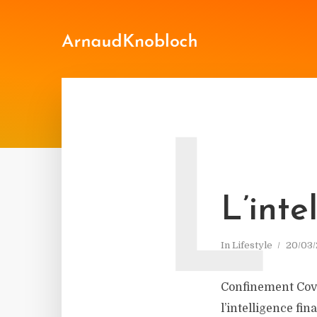
L
L’inte
In
Lifestyle
20/03
Confinement Covi
l’intelligence fin