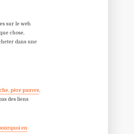
es sur le web.
lque chose,
acheter dans une
iche, père pauvre
,
as des liens
 pourquoi en