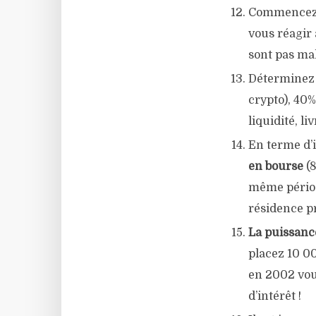
Commencez pa
vous réagir 
sont pas mal
Déterminez v
crypto), 40%
liquidité, liv
En terme d’
en bourse
(8
même périod
résidence pr
La puissanc
placez 10 0
en 2002 vou
d’intérêt !