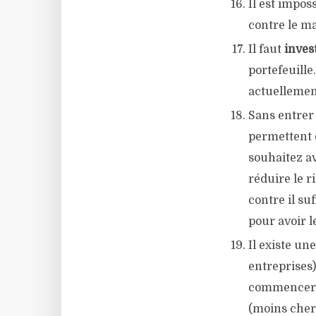
Il est impos
contre le ma
Il faut
inves
portefeuille
actuellemen
Sans entrer 
permettent d
souhaitez a
réduire le r
contre il su
pour avoir l
Il existe un
entreprises)
commencer,
(moins cher 