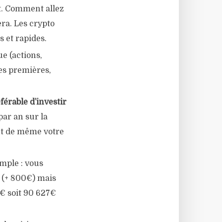
it. Comment allez
ra. Les crypto
s et rapides.
e (actions,
res premières,
éférable d’investir
par an sur la
out de même votre
emple : vous
 (+ 800€) mais
€ soit 90 627€